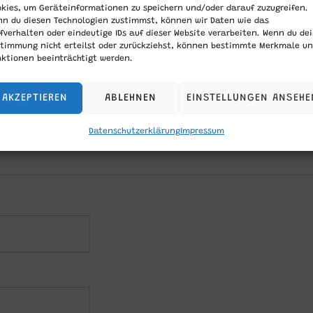
kies, um Geräteinformationen zu speichern und/oder darauf zuzugreifen.
veröffentlicht.
Erforderliche Felder sind mit
*
markiert
nn du diesen Technologien zustimmst, können wir Daten wie das
fverhalten oder eindeutige IDs auf dieser Website verarbeiten. Wenn du de
stimmung nicht erteilst oder zurückziehst, können bestimmte Merkmale u
ktionen beeinträchtigt werden.
AKZEPTIEREN
ABLEHNEN
EINSTELLUNGEN ANSEHE
Datenschutzerklärung
Impressum