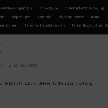
chäftsbedingungen
Impressum
Datenschutzerklärung
ein
Impressum
Kontakt
Kurs-Kalender
News
zensionen
Termine Einzelstunden
Unser Angebot an O
!
Veröffentlicht
d
an
16. Juni 2022
am
r first post. Edit or delete it, then start writing!