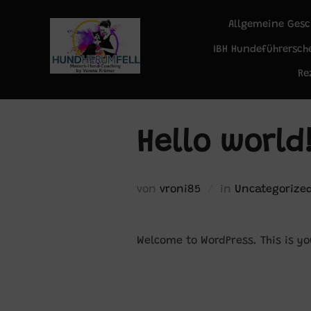
Zum
Allgemeine Ges
Inhalt
springen
IBH Hundeführersch
Re
Hello world
von
vroni85
in
Uncategorize
Welcome to WordPress. This is you