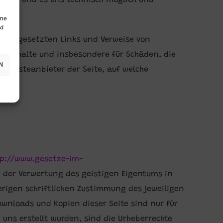
angen und es uns technisch möglich und
ine
nd
ain
“ gesetzten Links und Verweise von
ige Inhalte und insbesondere für Schäden, die
N
Diensteanbieter der Seite, auf welche
tp://www.gesetze-im-
rt der Verwertung des geistigen Eigentums in
erigen schriftlichen Zustimmung des jeweiligen
ownloads und Kopien dieser Seite sind nur für
 uns erstellt wurden, sind die Urheberrechte