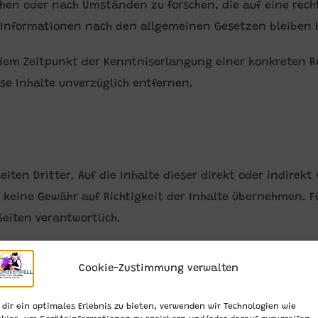
en oder nach Umständen zu forschen, die auf eine recht
 Informationen nach den allgemeinen Gesetzen bleiben 
b dem Zeitpunkt der Kenntniserlangung einer konkreten 
se Inhalte unverzüglich entfernen.
iten Dritter. Auf die Inhalte dieser direkt oder indirekt
 keine Gewähr auf Richtigkeit der Inhalte übernehmen. Fü
Seiten verantwortlich.
inksetzung auf eventuelle Rechtsverstöße überprüft und 
Cookie-Zustimmung verwalten
iche Überprüfung der externen Links ist ohne konkrete An
ngen auf die Webseiten Dritter, die außerhalb unseres Ve
dir ein optimales Erlebnis zu bieten, verwenden wir Technologien wie