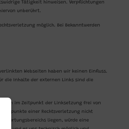
swidrige Tätigkeit hinweisen. Verpflichtungen
hiervon unberührt.
Rechtsverletzung möglich. Bei Bekanntwerden
 verlinkten Webseiten haben wir keinen Einfluss.
r die Inhalte der externen Links sind die
waren im Zeitpunkt der Linksetzung frei von
haltspunkte einer Rechtsverletzung nicht
rantwortungsbereichs liegen, würde eine