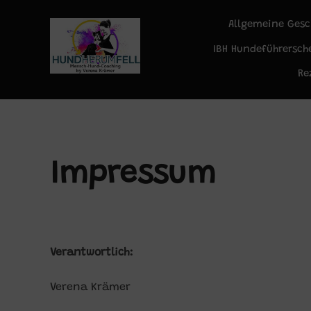
Zum
Allgemeine Ges
Inhalt
springen
IBH Hundeführersch
Re
Impressum
Verantwortlich:
Verena Krämer