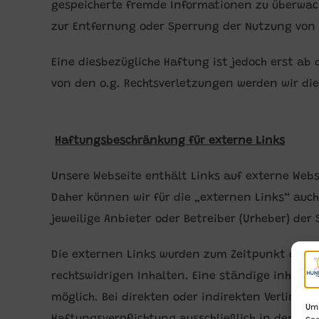
gespeicherte fremde Informationen zu überwach
zur Entfernung oder Sperrung der Nutzung von
Eine diesbezügliche Haftung ist jedoch erst a
von den o.g. Rechtsverletzungen werden wir die
Haftungsbeschränkung für externe Links
Unsere Webseite enthält Links auf externe Webse
Daher können wir für die „externen Links“ auch
jeweilige Anbieter oder Betreiber (Urheber) der 
Die externen Links wurden zum Zeitpunkt der L
rechtswidrigen Inhalten. Eine ständige inhaltl
möglich. Bei direkten oder indirekten Verlinku
Um 