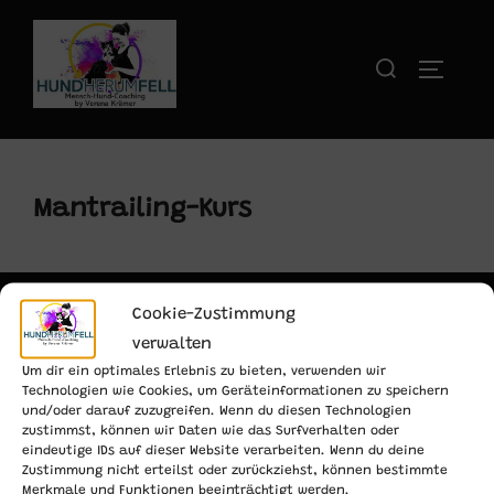
Zum
Inhalt
Suchen
SEITENL
springen
nach:
Mantrailing-Kurs
Cookie-Zustimmung
verwalten
AGB's
Datenschutz
Impressum
Kontakt
Um dir ein optimales Erlebnis zu bieten, verwenden wir
Technologien wie Cookies, um Geräteinformationen zu speichern
und/oder darauf zuzugreifen. Wenn du diesen Technologien
zustimmst, können wir Daten wie das Surfverhalten oder
eindeutige IDs auf dieser Website verarbeiten. Wenn du deine
Datenschutzerklärung
Zustimmung nicht erteilst oder zurückziehst, können bestimmte
Copyright © 2026 hundherum-fell
Merkmale und Funktionen beeinträchtigt werden.